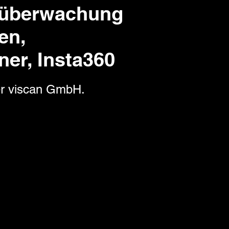
süberwachung
en,
er, Insta360
er viscan GmbH.