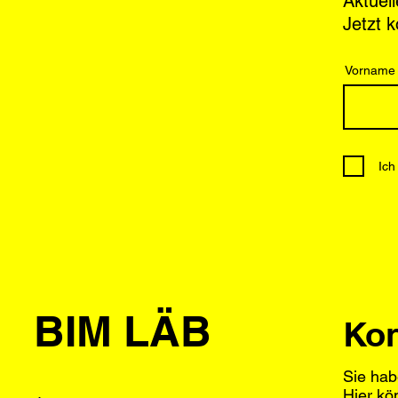
Aktuel
Jetzt 
Vorname
Ich
BIM LÄB
Kon
Sie hab
Hier kö