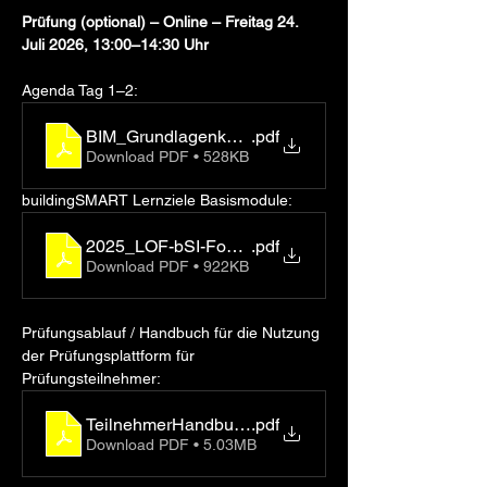
Prüfung (optional) – Online – Freitag 24. 
Juli 2026, 13:00–14:30 Uhr
Agenda Tag 1–2:
BIM_Grundlagenkurs_Agenda_buildingSMART_20
.pdf
Download PDF • 528KB
buildingSMART Lernziele Basismodule:
2025_LOF-bSI-Foundation
.pdf
Download PDF • 922KB
Prüfungsablauf / Handbuch für die Nutzung 
der Prüfungsplattform für 
Prüfungsteilnehmer:
TeilnehmerHandbuch_2025_Foundation_V6
.pdf
Download PDF • 5.03MB