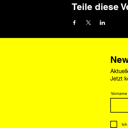
Teile diese 
New
Aktuel
Jetzt 
Vorname
Ich