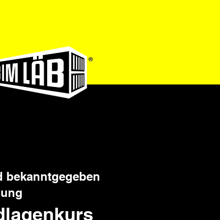
Anmelden
d bekanntgegeben
lung
dlagenkurs