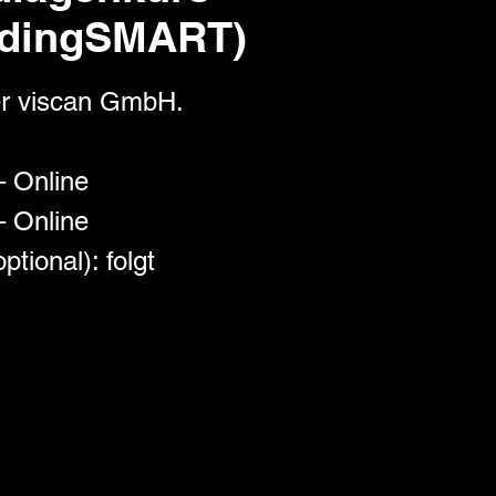
ldingSMART)
er viscan GmbH.
– Online
– Online